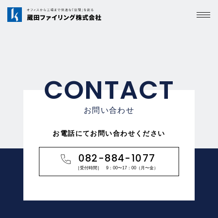
C
O
N
T
A
C
T
お
問
い
合
わ
せ
お電話にてお問い合わせください
082-884-1077
［受付時間］ 9：00〜17：00（月〜金）